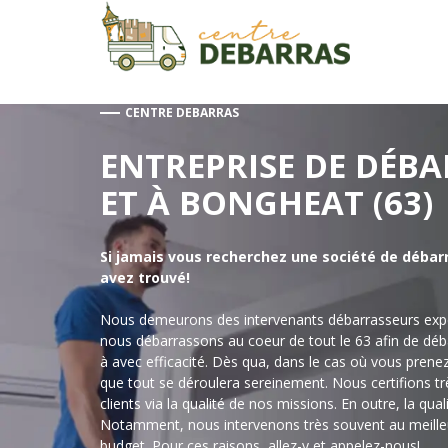
Aller
au
contenu
CENTRE DEBARRAS
ENTREPRISE DE DÉB
ET À BONGHEAT (63)
Si jamais vous recherchez une société de débar
avez trouvé!
Nous demeurons des intervenants débarrasseurs expé
nous débarrassons au coeur de tout le 63 afin de dé
à avec efficacité. Dès qua, dans le cas où vous prene
que tout se déroulera sereinement. Nous certifions trè
clients via la qualité de nos missions. En outre, la qual
Notamment, nous intervenons très souvent au meilleur
budget. Pour ces raisons, allez-y et appelez-nous!