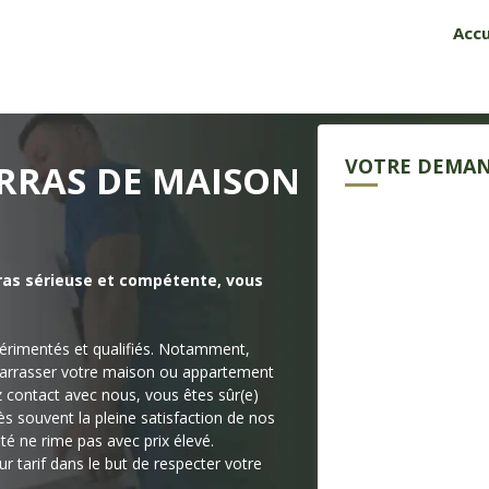
Accu
VOTRE DEMAN
ARRAS DE MAISON
ras sérieuse et compétente, vous
rimentés et qualifiés. Notamment,
barrasser votre maison ou appartement
z contact avec nous, vous êtes sûr(e)
s souvent la pleine satisfaction de nos
ité ne rime pas avec prix élevé.
 tarif dans le but de respecter votre