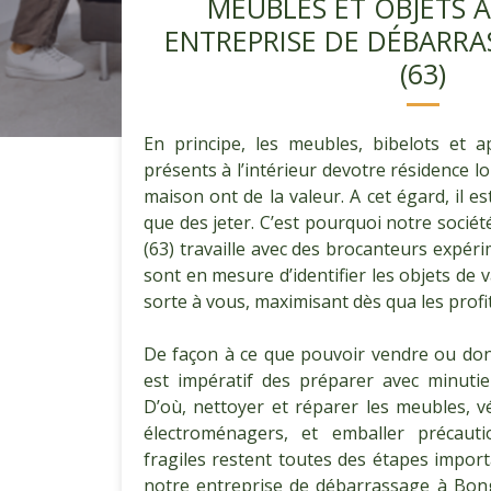
MEUBLES ET OBJETS 
ENTREPRISE DE DÉBARR
(63)
En principe, les meubles, bibelots et a
présents à l’intérieur devotre résidence l
maison ont de la valeur. A cet égard, il e
que des jeter. C’est pourquoi notre socié
(63) travaille avec des brocanteurs expéri
sont en mesure d’identifier les objets de v
sorte à vous, maximisant dès qua les profi
De façon à ce que pouvoir vendre ou donn
est impératif des préparer avec minutie
D’où, nettoyer et réparer les meubles, vér
électroménagers, et emballer précaut
fragiles restent toutes des étapes impor
notre entreprise de débarrassage à Bong