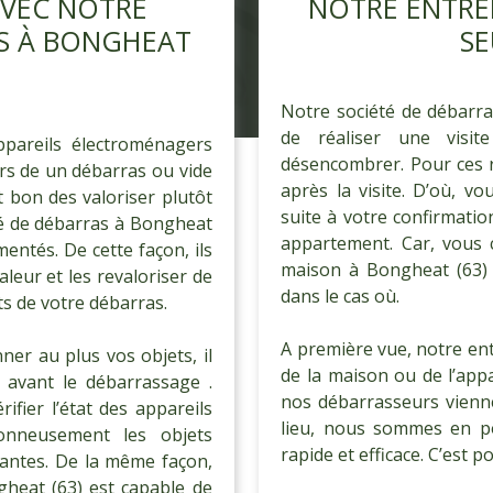
AVEC NOTRE
NOTRE ENTREP
AS À BONGHEAT
SE
Notre société de débarras
de réaliser une visit
ppareils électroménagers
désencombrer. Pour ces r
ors de un débarras ou vide
après la visite. D’où, vo
st bon des valoriser plutôt
suite à votre confirmati
té de débarras à Bongheat
appartement. Car, vous c
mentés. De cette façon, ils
maison à Bongheat (63) 
aleur et les revaloriser de
dans le cas où.
ts de votre débarras.
A première vue, notre ent
er au plus vos objets, il
de la maison ou de l’app
 avant le débarrassage .
nos débarrasseurs vienne
ifier l’état des appareils
lieu, nous sommes en po
ionneusement les objets
rapide et efficace. C’est p
tantes. De la même façon,
heat (63) est capable de