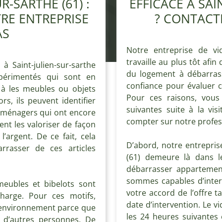
R-SARTHE (61) :
EFFICACE À SAI
RE ENTREPRISE
? CONTACT
AS
Notre entreprise de vid
travaille au plus tôt afin
à Saint-julien-sur-sarthe
du logement à débarrass
xpérimentés qui sont en
confiance pour évaluer c
 à les meubles ou objets
Pour ces raisons, vous
s, ils peuvent identifier
suivantes suite à la vis
roménagers qui ont encore
compter sur notre profes
nt les valoriser de façon
’argent. De ce fait, cela
D’abord, notre entrepris
arrasser de ces articles
(61) demeure là dans l
débarrasser appartement
sommes capables d’inter
eubles et bibelots sont
votre accord de l’offre t
charge. Pour ces motifs,
date d’intervention. Le 
re environnement parce que
les 24 heures suivantes 
r d’autres personnes. De