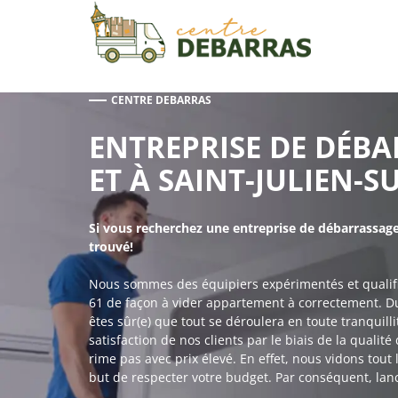
Aller
au
contenu
CENTRE DEBARRAS
ENTREPRISE DE DÉB
ET À SAINT-JULIEN-S
Si vous recherchez une entreprise de débarrassag
trouvé!
Nous sommes des équipiers expérimentés et qualifiés
61 de façon à vider appartement à correctement. Du r
êtes sûr(e) que tout se déroulera en toute tranquill
satisfaction de nos clients par le biais de la qualit
rime pas avec prix élevé. En effet, nous vidons tou
but de respecter votre budget. Par conséquent, lan